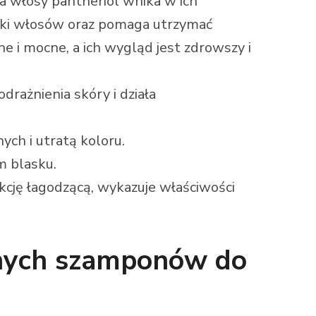
na włosy panthenol wnika w ich
ulki włosów oraz pomaga utrzymać
e i mocne, a ich wygląd jest zdrowszy i
drażnienia skóry i działa
ych i utratą koloru.
m blasku.
nkcję łagodzącą, wykazuje właściwości
cznych szamponów do