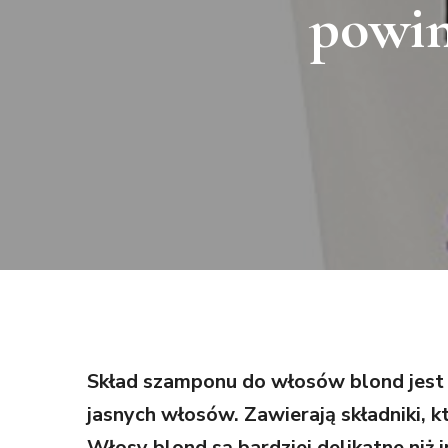
powin
Skład szamponu do włosów blond jest 
jasnych włosów. Zawierają składniki, k
Włosy blond są bardziej delikatne niż 