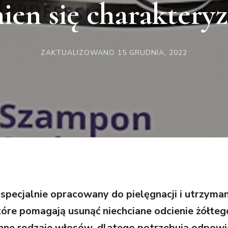
ien się charaktery
ZAKTUALIZOWANO
15 GRUDNIA, 2022
specjalnie opracowany do pielęgnacji i utrzym
tóre pomagają usunąć niechciane odcienie żółteg
inne rodzaje włosów, dlatego potrzebują odpowie