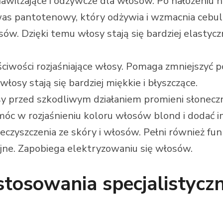
awilżające i odżywcze dla włosów. Po nałożeniu 
kwas pantotenowy, który odżywia i wzmacnia ceb
w. Dzięki temu włosy stają się bardziej elastyczn
iwości rozjaśniające włosy. Pomaga zmniejszyć po
włosy stają się bardziej miękkie i błyszczące.
sy przed szkodliwym działaniem promieni słoneczn
c w rozjaśnieniu koloru włosów blond i dodać i
eczyszczenia ze skóry i włosów. Pełni również fu
jne. Zapobiega elektryzowaniu się włosów.
e stosowania specjalisty