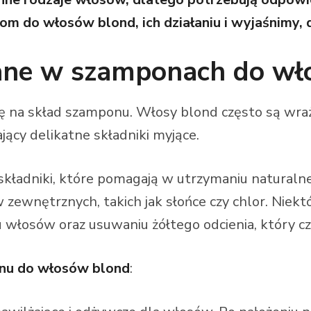
nom do włosów blond, ich działaniu i wyjaśnimy,
ane w szamponach do wł
 na skład szamponu. Włosy blond często są wraż
ący delikatne składniki myjące.
składniki, które pomagają w utrzymaniu naturaln
zewnętrznych, takich jak słońce czy chlor. Niek
u włosów oraz usuwaniu żółtego odcienia, który c
nu do włosów blond
: