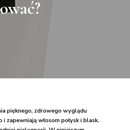
zować?
ania pięknego, zdrowego wyglądu
o i zapewniają włosom połysk i blask.
dniej pielęgnacji. W niniejszym