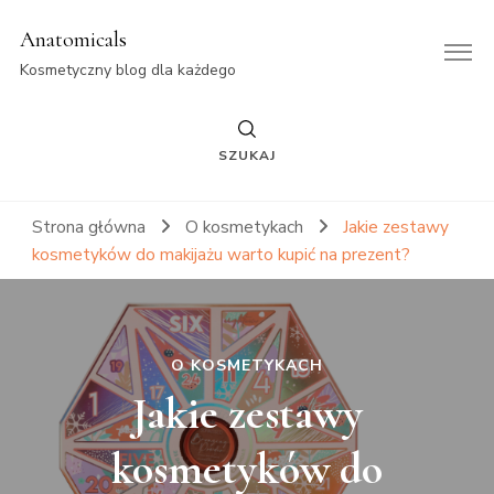
Anatomicals
Kosmetyczny blog dla każdego
SZUKAJ
Strona główna
O kosmetykach
Jakie zestawy
kosmetyków do makijażu warto kupić na prezent?
O KOSMETYKACH
Jakie zestawy
kosmetyków do