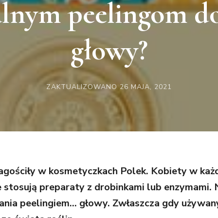
alnym peelingom do
głowy?
ZAKTUALIZOWANO
26 MAJA, 2021
łe zagościły w kosmetyczkach Polek. Kobiety w k
e stosują preparaty z drobinkami lub enzymami. 
ania peelingiem… głowy. Zwłaszcza gdy używany 