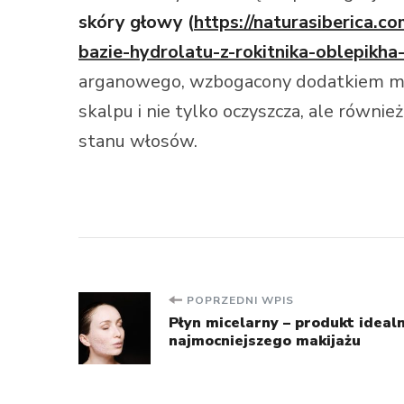
skóry głowy (
https://naturasiberica.
bazie-hydrolatu-z-rokitnika-oblepikha
arganowego, wzbogacony dodatkiem mięty
skalpu i nie tylko oczyszcza, ale równi
stanu włosów.
Nawigacja
POPRZEDNI WPIS
Płyn micelarny – produkt ideal
najmocniejszego makijażu
wpisu