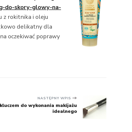
ing-do-skory-glowy-na-
 z rokitnika i oleju
tkowo delikatny dla
można oczekiwać poprawy
NASTĘPNY WPIS
 kluczem do wykonania makijażu
idealnego