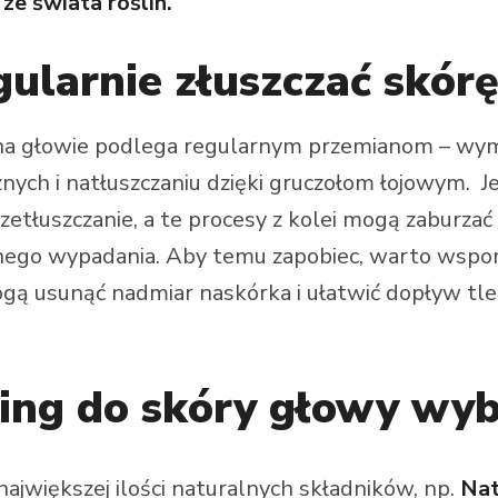
ze świata roślin.
gularnie złuszczać skór
, ta na głowie podlega regularnym przemianom – w
nych i natłuszczaniu dzięki gruczołom łojowym. Je
etłuszczanie, a te procesy z kolei mogą zaburzać
onego wypadania. Aby temu zapobiec, warto wsp
ogą usunąć nadmiar naskórka i ułatwić dopływ tle
ling do skóry głowy wy
ajwiększej ilości naturalnych składników, np.
Nat