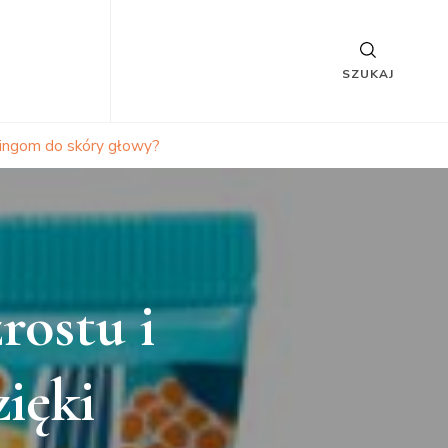
SZUKAJ
elingom do skóry głowy?
rostu i
ięki