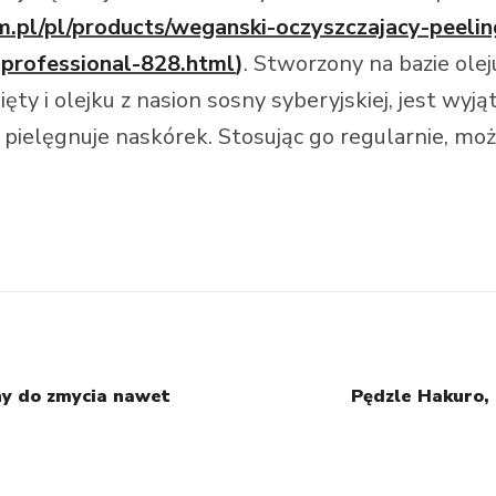
com.pl/pl/products/weganski-oczyszczajacy-peel
-professional-828.html
)
. Stworzony na bazie oleju
 i olejku z nasion sosny syberyjskiej, jest wyją
eż pielęgnuje naskórek. Stosując go regularnie, 
ny do zmycia nawet
Pędzle Hakuro,