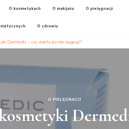
O kosmetykach
O makijażu
O pielęgnacji
smetycznych
O zdrowiu
i Dermedic – czy warto po nie sięgnąć?
O PIELĘGNACJI
osmetyki Dermedi