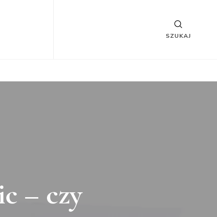
SZUKAJ
c – czy