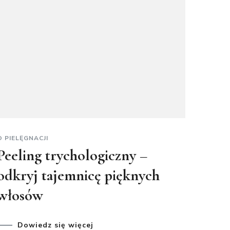
O PIELĘGNACJI
Peeling trychologiczny –
odkryj tajemnicę pięknych
włosów
Dowiedz się więcej